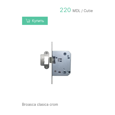
220
MDL / Cutie
Купить
Broasca clasica crom