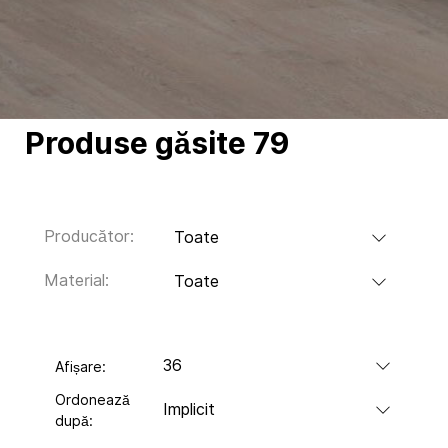
Produse găsite
79
Producător:
Toate
Material:
Toate
36
Afișare:
Ordonează
Implicit
după: