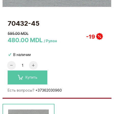
70432-45
595.00 MDL
-19
480.00 MDL
/ Рулон
В наличии
Купить
Есть вопросы?
+37362030960