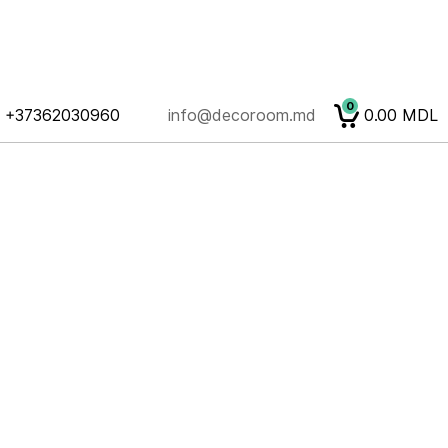
0
+37362030960
info@decoroom.md
0.00
MDL