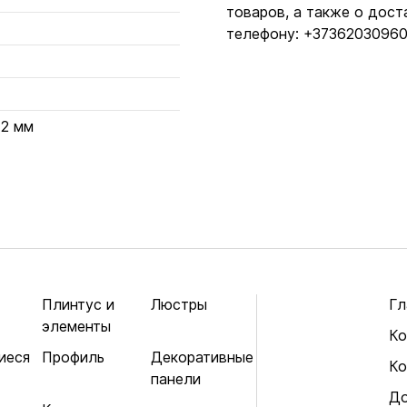
товаров, а также о дост
телефону: +37362030960
12 мм
Плинтус и
Люстры
Гл
элементы
Ко
иеся
Профиль
Декоративные
Ко
панели
До